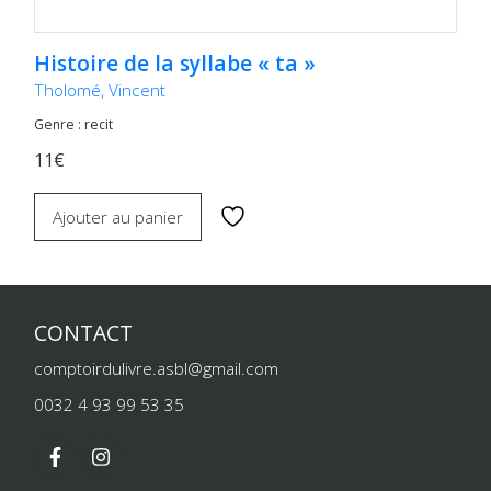
Histoire de la syllabe « ta »
Tholomé, Vincent
Genre : recit
11€
Ajouter au panier
CONTACT
comptoirdulivre.asbl@gmail.com
0032 4 93 99 53 35