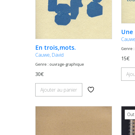
Une 
Cauwe
En trois,mots.
Genre :
Cauwe, David
15€
Genre : ouvrage-graphique
30€
Ajou
Ajouter au panier
Out