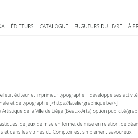
DA
ÉDITEURS
CATALOGUE
FUGUEURS DU LIVRE
À P
elieur, éditeur et imprimeur typographe. Il développe ses activités
nale et de typographie [>https://lateliergraphique.be/<]
 Artistique de la Ville de Liège (Beaux-Arts) option publicité/gra
astiques, de jeux de mise en forme, de mise en relation, de déa
s et dans les vitrines du Comptoir est simplement savoureux.