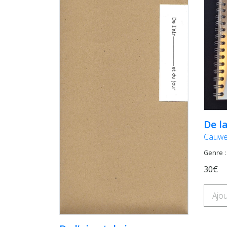
De l
Cauwe
Genre :
30€
Ajou