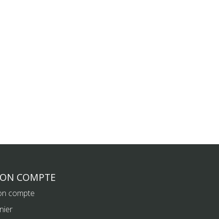
ON COMPTE
n compte
nier