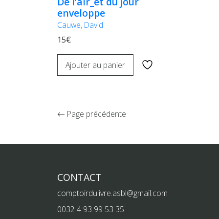
De l’air_et du jour
enveloppe
Cauwe, David
15€
Ajouter au panier
Page précédente
CONTACT
comptoirdulivre.asbl@gmail.com
0032 4 93 99 53 35