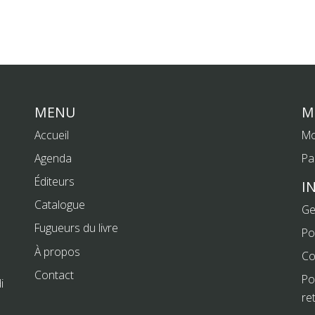
MENU
M
Accueil
Mo
Agenda
Pa
Éditeurs
I
Catalogue
Ge
Fugueurs du livre
Po
À propos
Co
Contact
Po
i
re