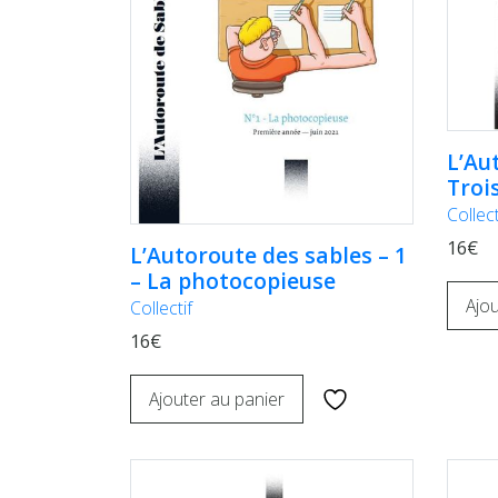
L’Au
Troi
Collect
16€
L’Autoroute des sables – 1
– La photocopieuse
Ajou
Collectif
16€
Ajouter au panier