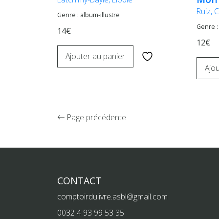
Ruiz, 
Genre : album-illustre
Genre :
14€
12€
Ajouter au panier
Ajou
Page précédente
CONTACT
comptoirdulivre.asbl@gmail.com
0032 4 93 99 53 35