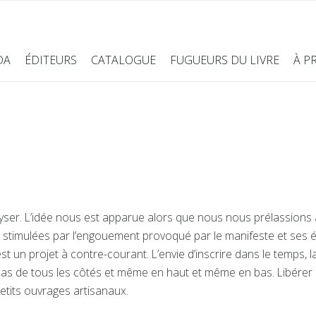
DA
ÉDITEURS
CATALOGUE
FUGUEURS DU LIVRE
À P
geyser. L’idée nous est apparue alors que nous nous prélassions 
timulées par l’engouement provoqué par le manifeste et ses évo
’est un projet à contre-courant. L’envie d’inscrire dans le temps, l
as de tous les côtés et même en haut et même en bas. Libérer les
etits ouvrages artisanaux.