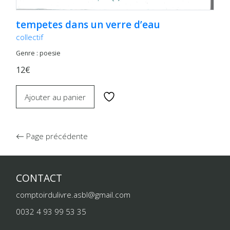
tempetes dans un verre d’eau
collectif
Genre : poesie
12€
Ajouter au panier
Page précédente
CONTACT
comptoirdulivre.asbl@gmail.com
0032 4 93 99 53 35