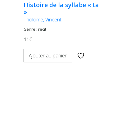
Histoire de la syllabe « ta
»
Tholomé, Vincent
Genre : recit
11€
Ajouter au panier