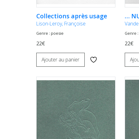
Collections après usage
… NU
Lison-Leroy, Françoise
Vande
Genre : poesie
Genre :
22€
22€
Ajouter au panier
Ajou