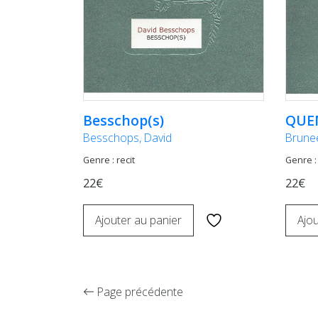
Besschop(s)
QUE
Besschops, David
Brunee
Genre : recit
Genre : 
22€
22€
Ajouter au panier
Ajou
Page précédente