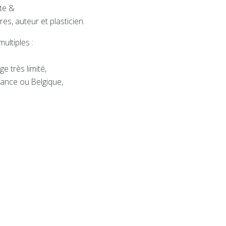
ste &
res, auteur et plasticien.
ultiples :
ge très limité,
France ou Belgique,