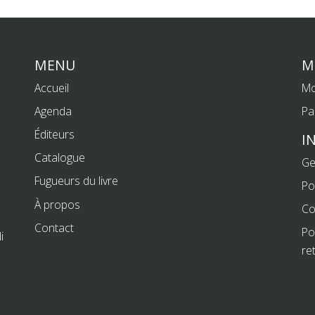
MENU
M
Accueil
Mo
Agenda
Pa
Éditeurs
I
Catalogue
Ge
Fugueurs du livre
Po
À propos
Co
Contact
Po
i
re