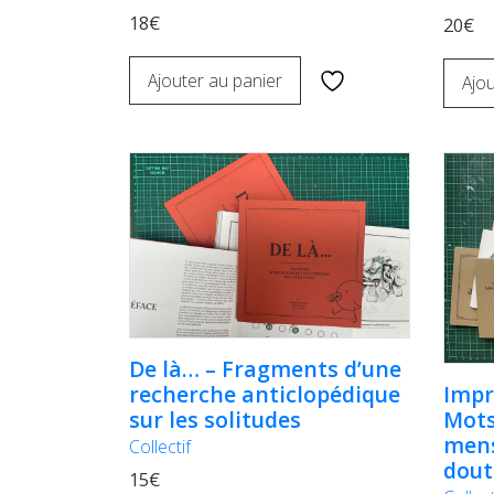
18€
20€
Ajouter au panier
Ajou
De là… – Fragments d’une
recherche anticlopédique
Impr
sur les solitudes
Mots
mens
Collectif
dout
15€