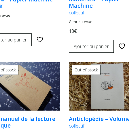
Machine
if
collectif
 revue
Genre : revue
18€
ter au panier
Ajouter au panier
 of stock
Out of stock
manuel de la lecture
Anticlopédie – Volum
ique
collectif