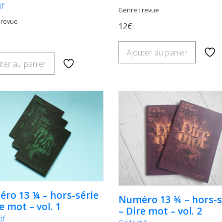
if
Genre : revue
 revue
12€
Ajouter au panier
ter au panier
ro 13 ¼ – hors-série
Numéro 13 ¾ – hors-s
e mot – vol. 1
– Dire mot – vol. 2
if