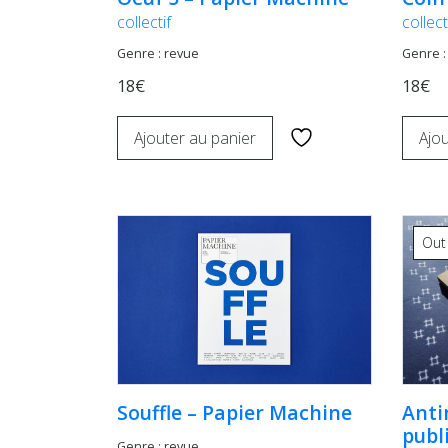
collectif
collect
Genre : revue
Genre :
18€
18€
Ajouter au panier
Ajou
Out
Souffle – Papier Machine
Anti
publ
Genre : revue