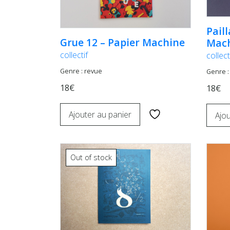
Pail
Grue 12 – Papier Machine
Mac
collectif
collect
Genre : revue
Genre :
18€
18€
Ajouter au panier
Ajou
Out of stock