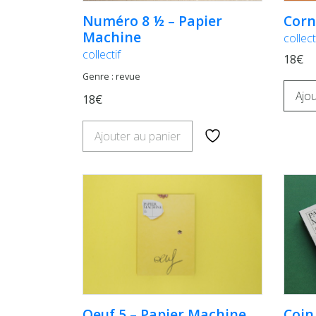
Corn
Numéro 8 ½ – Papier
Machine
collect
collectif
18€
Genre : revue
Ajou
18€
Ajouter au panier
Oeuf 5 – Papier Machine
Coin