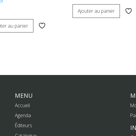
if
Ajouter au panier
ter au panier
MENU
M
Accueil
Mo
Agenda
Pa
Éditeurs
I
Catalogue