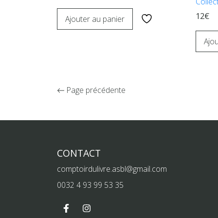
Collect
12€
Ajouter au panier
Ajou
Page précédente
CONTACT
comptoirdulivre.asbl@gmail.com
0032 4 93 99 53 35