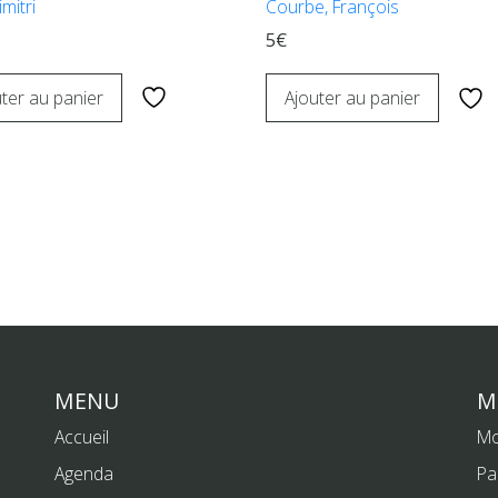
imitri
Courbe, François
5€
ter au panier
Ajouter au panier
MENU
M
Accueil
Mo
Agenda
Pa