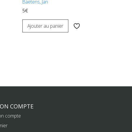
Baetens, Jan
5€
Ajouter au panier
ON COMPTE
n compte
nier