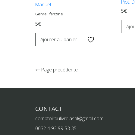
Piot, D
Manuel
5€
Genre : fanzine
5€
Ajou
Ajouter au panier
Page précédente
CONTACT
comptoirdulivre.asbl@gmail.com
0032 4 93 99 53 35