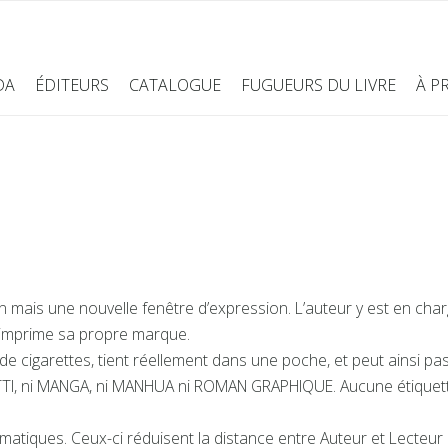
DA
ÉDITEURS
CATALOGUE
FUGUEURS DU LIVRE
À P
ais une nouvelle fenêtre d’expression. L’auteur y est en charg
il imprime sa propre marque.
 de cigarettes, tient réellement dans une poche, et peut ainsi pa
TI, ni MANGA, ni MANHUA ni ROMAN GRAPHIQUE. Aucune étiquett
omatiques. Ceux-ci réduisent la distance entre Auteur et Lecteur