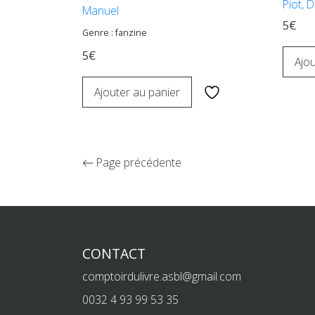
Piot, D
Manuel
5€
Genre : fanzine
5€
Ajou
Ajouter au panier
Page précédente
CONTACT
comptoirdulivre.asbl@gmail.com
0032 4 93 99 53 35