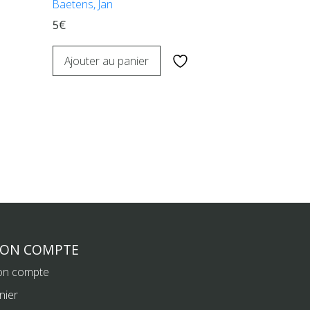
Baetens, Jan
5€
Ajouter au panier
ON COMPTE
n compte
nier