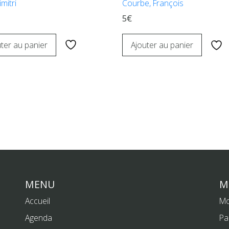
imitri
Courbe, François
5€
ter au panier
Ajouter au panier
MENU
M
Accueil
Mo
Agenda
Pa