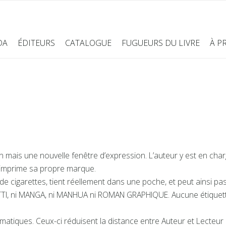
DA
ÉDITEURS
CATALOGUE
FUGUEURS DU LIVRE
À P
ais une nouvelle fenêtre d’expression. L’auteur y est en charg
il imprime sa propre marque.
 de cigarettes, tient réellement dans une poche, et peut ainsi pa
TI, ni MANGA, ni MANHUA ni ROMAN GRAPHIQUE. Aucune étiquett
omatiques. Ceux-ci réduisent la distance entre Auteur et Lecteur