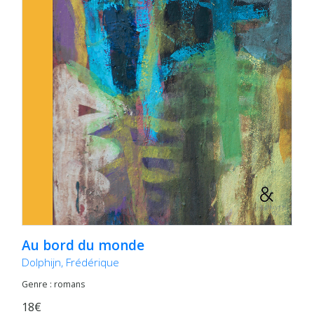
Au bord du monde
Dolphijn, Frédérique
Genre : romans
18€