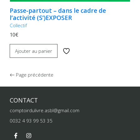
Passe-partout – dans le cadre de
l’activité (S’)EXPOSER
Collectif
10€
Ajouter au panier
Page précédente
CONTACT
comptoirdulivre.asbl@gmail.com
0032 4 93 99 53 35