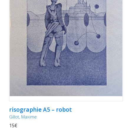
risographie A5 – robot
Gillot, Maxime
15€