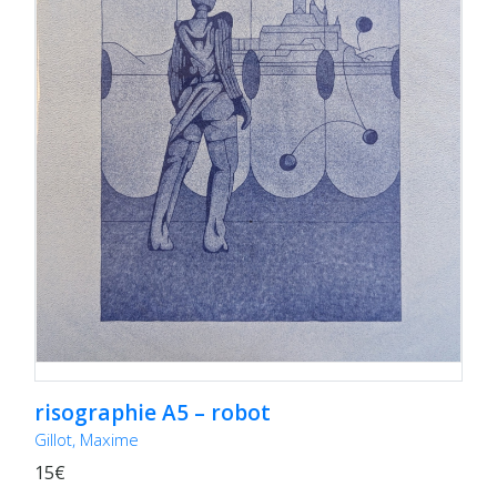
risographie A5 – robot
Gillot, Maxime
15€