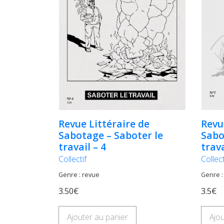
Revue Littéraire de
Revu
Sabotage – Saboter le
Sabo
travail – 4
trava
Collectif
Collect
Genre : revue
Genre :
3.50€
3.5€
Ajouter au panier
Ajou