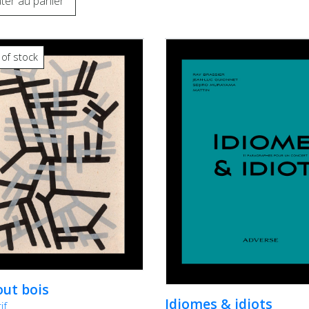
ter au panier
 of stock
out bois
Idiomes & idiots
if