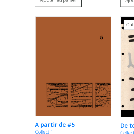
Ajouter au panier
Ajou
Out
A partir de #5
De t
Collectif
Collect