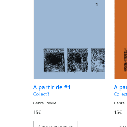
A partir de #1
A pa
Collectif
Collect
Genre : revue
Genre :
15€
15€