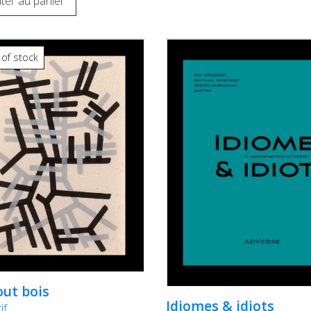
ter au panier
 of stock
out bois
Idiomes & idiots
if