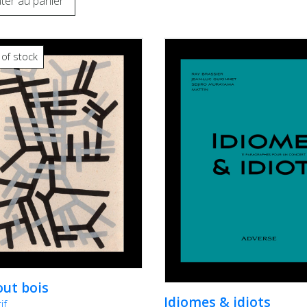
ter au panier
 of stock
out bois
Idiomes & idiots
if