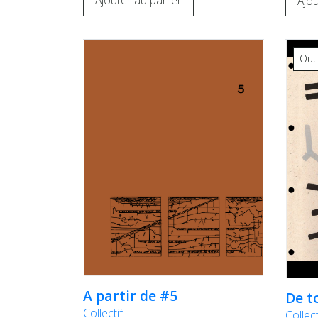
Ajouter au panier
Ajou
Out
A partir de #5
De t
Collectif
Collect