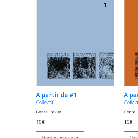
A partir de #1
A pa
Collectif
Collect
Genre : revue
Genre :
15€
15€