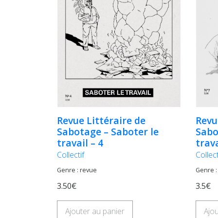
Revue Littéraire de
Revu
Sabotage – Saboter le
Sabo
travail – 4
trava
Collectif
Collect
Genre : revue
Genre :
3.50€
3.5€
Ajouter au panier
Ajou