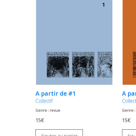
A partir de #1
A pa
Collectif
Collect
Genre : revue
Genre :
15€
15€