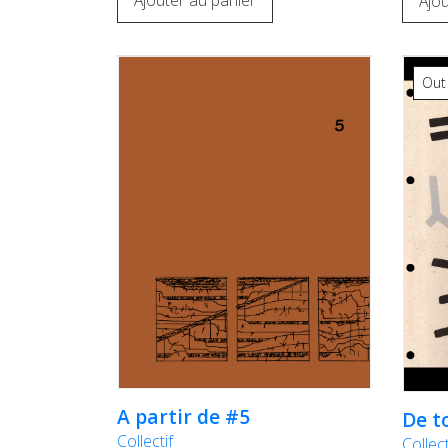
Ajouter au panier
Ajou
Out
A partir de #5
De t
Collectif
Collect