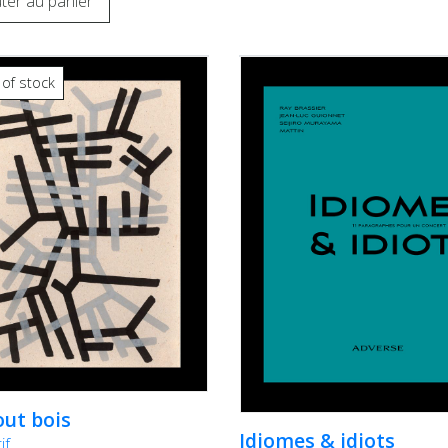
ter au panier
 of stock
out bois
Idiomes & idiots
if