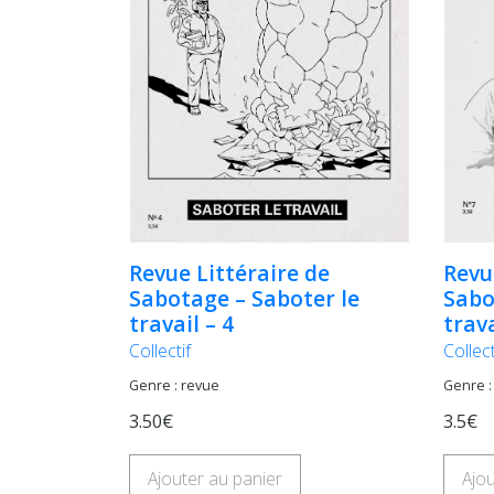
Revue Littéraire de
Revu
Sabotage – Saboter le
Sabo
travail – 4
trava
Collectif
Collect
Genre : revue
Genre :
3.50€
3.5€
Ajouter au panier
Ajou