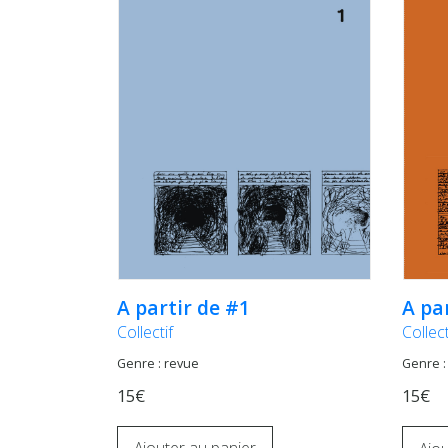
A partir de #1
A pa
Collectif
Collect
Genre : revue
Genre :
15€
15€