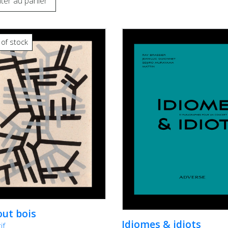
ter au panier
 of stock
out bois
Idiomes & idiots
if