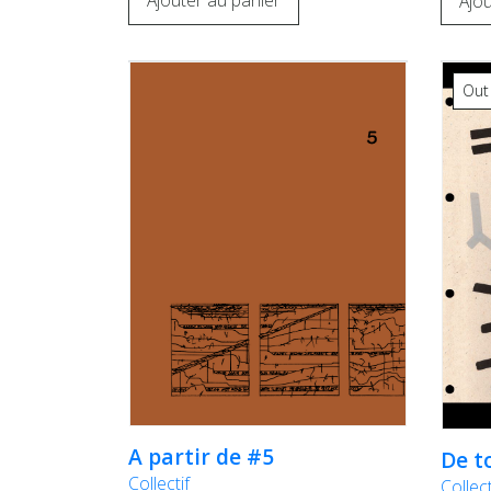
Ajouter au panier
Ajou
Out
A partir de #5
De t
Collectif
Collect