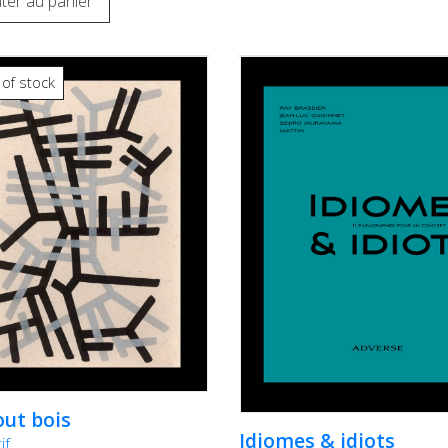
ter au panier
 of stock
out bois
Idiomes & idiots
if