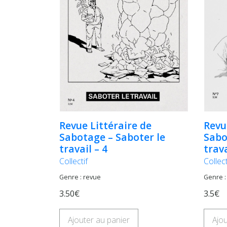
Revue Littéraire de
Revu
Sabotage – Saboter le
Sabo
travail – 4
trava
Collectif
Collect
Genre : revue
Genre :
3.50€
3.5€
Ajouter au panier
Ajou