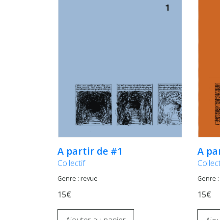
A partir de #1
A pa
Collectif
Collect
Genre : revue
Genre :
15€
15€