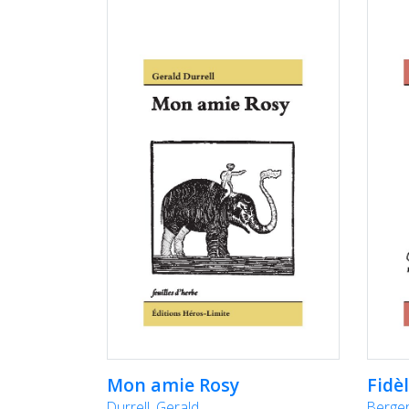
Mon amie Rosy
Fidè
Durrell, Gerald
Berger