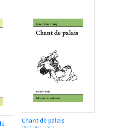
Chant de palais
de
Quatrains T'ang