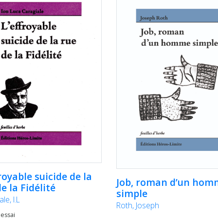
royable suicide de la
Job, roman d’un hom
e la Fidélité
simple
le, I.L
Roth, Joseph
 essai