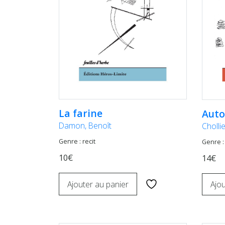
La farine
Auto
Damon, Benoît
Cholli
Genre : recit
Genre : 
10€
14€
Ajouter au panier
Ajou