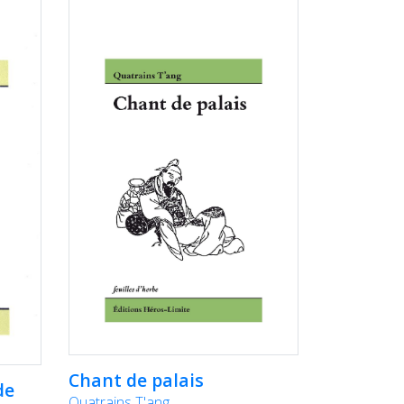
Chant de palais
de
Quatrains T'ang