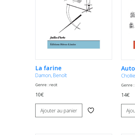
La farine
Auto
Damon, Benoît
Cholli
Genre : recit
Genre : 
10€
14€
Ajouter au panier
Ajou