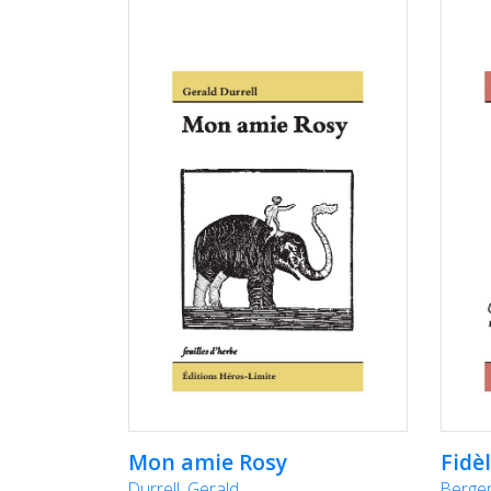
Mon amie Rosy
Fidè
Durrell, Gerald
Berger