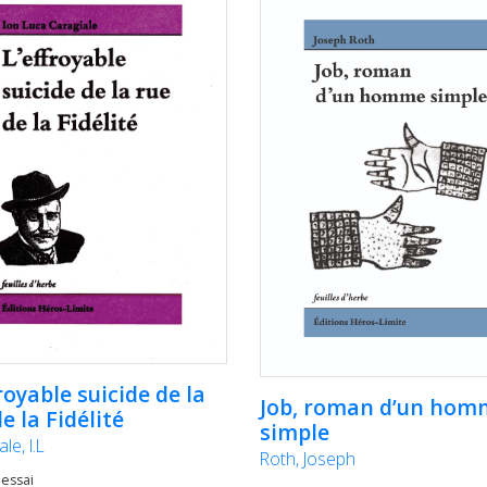
royable suicide de la
Job, roman d’un hom
e la Fidélité
simple
le, I.L
Roth, Joseph
 essai