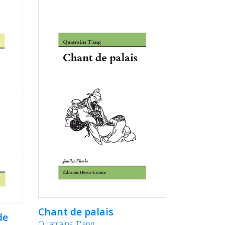
Chant de palais
de
Quatrains T'ang