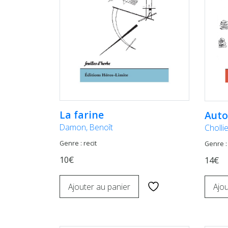
La farine
Auto
Damon, Benoît
Cholli
Genre : recit
Genre : 
10€
14€
Ajouter au panier
Ajou