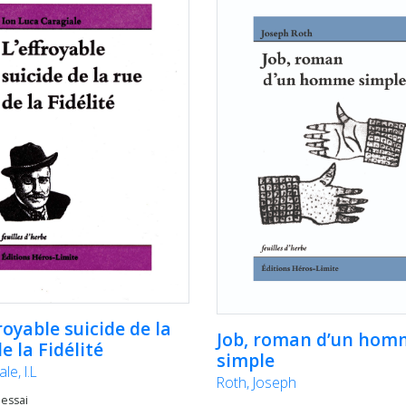
royable suicide de la
Job, roman d’un hom
e la Fidélité
simple
le, I.L
Roth, Joseph
 essai