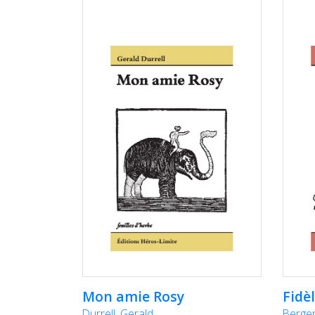
Mon amie Rosy
Fidè
Durrell, Gerald
Berger